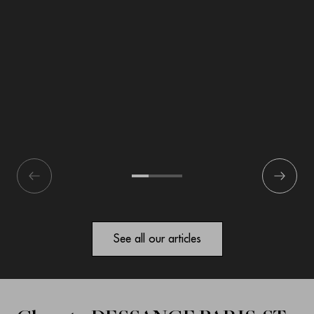
écédent
1
2
3
Suivant
See all our articles