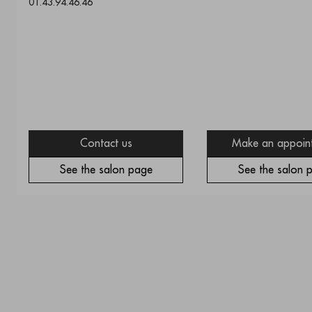
01.43.94.46.46
Contact us
Make an appoin
See the salon page
See the salon 