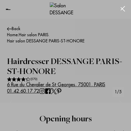
Ferm
Back
Home
.
Hair salon PARIS
.
Hair salon DESSANGE PARIS-ST-HONORE
Hairdresser
DESSANGE PARIS-
ST-HONORE
(
570
)
6 Rue du Chevalier de St Georges
,
75001
,
PARIS
01.42.60.17.72
1
/
5
Suivant
Précédent
Opening hours