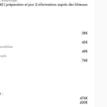
re, maquillage,
43 ( préparation et jour J) informations auprès des hôtesses
38
€
45
€
ensibilisés
49
€
layés
76
€
os
:
476
€
600
€