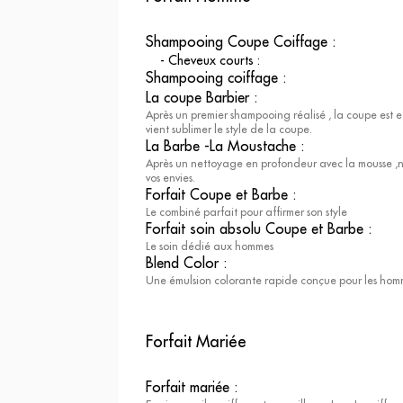
Grâce à son
expertise capillair
barbe
, de la moustache et de la
co
Shampooing Coupe Coiffage
:
Le 1er étage offre une atmosphère plus
-
Cheveux courts
:
sas pour cet étage dédiés aux prestati
Shampooing coiffage
:
les
extensions ou les perruque
La coupe Barbier
:
cabines privées et semi-priv
Après un premier shampooing réalisé , la coupe est
être reçues de manière
plus intime
vient sublimer le style de la coupe.
La Barbe -La Moustache
:
Le
sous-sol
abrite de son côté un
s
Après un nettoyage en profondeur avec la mousse ,nou
moments de détente et de bien-être ab
vos envies.
proposent des
soins visages et 
Forfait Coupe et Barbe
:
mesure ou plus experts
.
Le combiné parfait pour affirmer son style
Forfait soin absolu Coupe et Barbe
:
Venez découvrir ou redécouvrir
l’ex
Le soin dédié aux hommes
DESSANGE
au sein de son nouveau,
Blend Color
:
samedi.
Prenez
rendez-vous
dès
Une émulsion colorante rapide conçue pour les hom
experts et prendre soin de vous.
Forfait Mariée
Forfait mariée
: