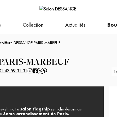
s
Collection
Actualités
Bou
 coiffure DESSANGE PARIS-MARBEUF
PARIS-MARBEUF
01.43.59.31.31
1
Suiva
récédent
sevelt, notre
salon flagship
se niche désormais
du
8ème arrondissement de Paris.