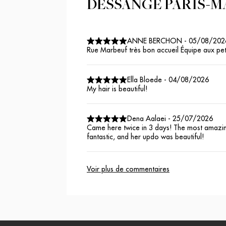
DESSANGE PARIS-
ANNE BERCHON
-
05/08/202
Rue Marbeuf très bon accueil Équipe aux peti
Ella Bloede
-
04/08/2026
My hair is beautiful!
Dena Aalaei
-
25/07/2026
Came here twice in 3 days! The most amazing
fantastic, and her updo was beautiful!
Voir plus de commentaires