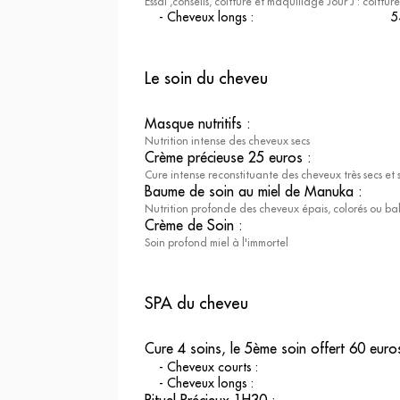
Essai ,conseils, coiffure et maquillage Jour J : coiffu
-
Cheveux longs
:
5
Le soin du cheveu
Masque nutritifs
:
Nutrition intense des cheveux secs
Crème précieuse 25 euros
:
Cure intense reconstituante des cheveux très secs et s
Baume de soin au miel de Manuka
:
Nutrition profonde des cheveux épais, colorés ou ba
Crème de Soin
:
Soin profond miel à l'immortel
SPA du cheveu
Cure 4 soins, le 5ème soin offert 60 eur
-
Cheveux courts
:
-
Cheveux longs
: