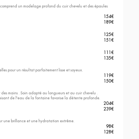
x, comprend un modelage profond du cuir chevelu et des épaules
154
€
189
€
125
€
151
€
111
€
135
€
elles pour un résultat parfaitement lisse et soyeux.
119
€
150
€
 des mains . Soin adapté au longueurs et au cuir chevelu .
isant de l'eau de la fontaine favorise la détente profonde.
204
€
239
€
our une brillance et une hydratation extrême.
98
€
128
€