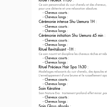
Rituel Précieux 1H30
:
Ce soin personnalisé du cuir chevelu et des cheveu
pour une détente et une relaxation absolues
-
Cheveux courts
:
-
Cheveux longs
:
Cérémonie intense Shu Uemura 1H
:
-
Cheveux courts
:
-
Cheveux longs
:
Cérémonie initiation Shu Uemura 45 min
:
-
Cheveux courts
:
-
Cheveux longs
:
Rituel Revitalisant -1H
:
Ce soin nourrit et discipline les cheveux rêches et reb
-
Cheveux courts
:
-
Cheveux longs
:
Rituel Précieux Hair Spa 1h30
:
Modelages relaxants du cuir chevelu, des épaules et
L'enveloppement d'une brume et le ruissellement apa
-
Cheveux courts
:
-
Cheveux longs
:
Soin Kératine
:
Soin Nature Eva : traitement profond effet miroir ,p
-
Cheveux courts
:
-
Cheveux longs
:
Soin Gloss absolu
: