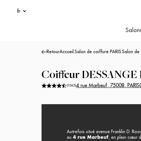
Salon
Retour
Accueil
.
Salon de coiffure PARIS
.
Salon de
Coiffeur
DESSANGE 
4 rue Marbeuf
,
75008
,
PARIS
(
1065
)
P
Autrefois situé avenue Franklin D. Roo
au
4 rue Marbeuf
, en plein cœur 