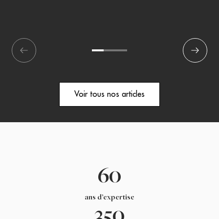
écédent
1
2
3
Suivant
Voir tous nos articles
60
ans d’expertise
350