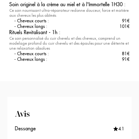
Soin originel à la crème au miel et à l'Immortelle 1H30
:
Ce soin nourrissant ultra-réparateur redonne douceur, force et matière
aux cheveux les plus abîmés
-
Cheveux courts
:
91
€
-
Cheveux longs
:
101
€
Rituels Revitalisant - 1h
:
Ce soin personnalisé du cuir chevelu et des cheveux, comprend un
modelage profond du cuir chevelu et des épaules pour une détente et
une relaxation absolues
-
Cheveux courts
:
81
€
-
Cheveux longs
:
91
€
Avis
Dessange
4.1