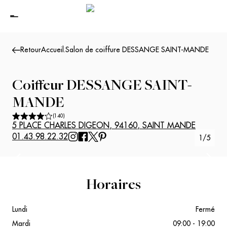
Retour
Accueil
.
Salon de coiffure DESSANGE SAINT-MANDE
Coiffeur
DESSANGE SAINT-
MANDE
(
140
)
5 PLACE CHARLES DIGEON
,
94160
,
SAINT MANDE
01.43.98.22.32
1
/
5
Suivant
Précédent
Horaires
Lundi
Fermé
Mardi
09:00 - 19:00