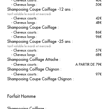
-
Cheveux courts
:
40
€
coiffure, mais aussi un maquillage professionnel. Nos experts
-
Cheveux longs
:
50
€
sont là pour vous conseiller et faire de chaque essai une
Shampooing Coupe Coiffage -12 ans
:
expérience inoubliable, assurant que vous soyez parfaitement
prête pour votre grand jour.
tarif valable le mardi et mercredi
-
Cheveux courts
:
42
€
Chignon de mariage
-
Cheveux longs
:
48
€
Shampooing Coupe Coiffage
:
-
Cheveux courts
:
86
€
Le
chignon
est un classique indémodable pour les mariées, et
-
Cheveux longs
:
96
€
notre équipe excelle dans l'art de réaliser ce style élégant.
Shampooing Coupe Coiffage -25 ans
:
Chaque chignon est conçu pour s'harmoniser parfaitement avec
la silhouette et la tenue de la mariée, apportant une touche de
tarif valable le mardi et mercredi
-
Cheveux courts
:
57
€
sophistication à votre apparence globale.
-
Cheveux longs
:
68
€
Spa pour cheveux
Shampooing Coiffage Attache
:
-
Cheveux courts
:
A PARTIR DE 79
€
Shampooing Coiffage Chignon
:
Pour compléter votre préparation, essayez notre
spa pour
cheveux
. Inspiré des techniques de soin capillaire japonais, ce
-
Cheveux courts
:
97
€
traitement revitalise et fortifie votre chevelure, garantissant éclat
Shampooing Coupe Coiffage Chignon
:
et douceur. Notre partenariat avec la marque Dyson nous
permet d'utiliser des équipements de pointe afin d’assurer le
meilleur soin pour vos cheveux.
Forfait Homme
A chaque visite, vivez une expérience client inégalée dans notre
salon de coiffure à Saint-Mandé. Réservez dès maintenant votre
Shampooing Coiffage
: