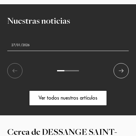
Nuestras noticias
27/01/2026
écédent
1
2
3
Suivant
Ver todos nuestros artículos
Cerca de
DESSANGE SAINT-