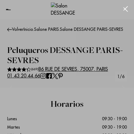
Ferm
Volver
Inicio
.
Salone PARIS
.
Salone DESSANGE PARIS-SEVRES
Peluqueros
DESSANGE PARIS-
SEVRES
86 RUE DE SEVRES
,
75007
,
PARIS
(
669
)
01.43.20.44.66
1
/
6
Suivant
Précédent
Horarios
Lunes
09:30 - 19:00
Martes
09:30 - 19:00