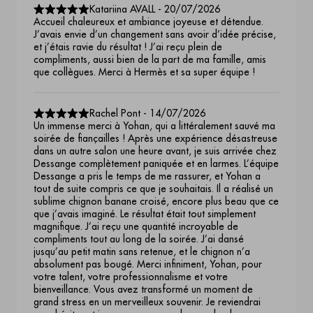
Katariina AVALL
-
20/07/2026
Accueil chaleureux et ambiance joyeuse et détendue.
J’avais envie d’un changement sans avoir d’idée précise,
et j’étais ravie du résultat ! J’ai reçu plein de
compliments, aussi bien de la part de ma famille, amis
que collègues. Merci à Hermès et sa super équipe !
Rachel Pont
-
14/07/2026
Un immense merci à Yohan, qui a littéralement sauvé ma
soirée de fiançailles ! Après une expérience désastreuse
dans un autre salon une heure avant, je suis arrivée chez
Dessange complètement paniquée et en larmes. L’équipe
Dessange a pris le temps de me rassurer, et Yohan a
tout de suite compris ce que je souhaitais. Il a réalisé un
sublime chignon banane croisé, encore plus beau que ce
que j’avais imaginé. Le résultat était tout simplement
magnifique. J’ai reçu une quantité incroyable de
compliments tout au long de la soirée. J’ai dansé
jusqu’au petit matin sans retenue, et le chignon n’a
absolument pas bougé. Merci infiniment, Yohan, pour
votre talent, votre professionnalisme et votre
bienveillance. Vous avez transformé un moment de
grand stress en un merveilleux souvenir. Je reviendrai