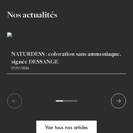
Nos actualités
NATURDESS : coloration sans ammoniaque,
signée DESSANGE
27/01/2026
écédent
1
2
3
Suivant
Voir tous nos articles