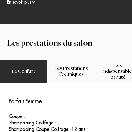
l'enchantement !
En savoir plus
Les prestations du salon
Les
Les Prestations
La Coiffure
indispensable
Techniques
beauté
Forfait Femme
Coupe
:
Shampooing Coiffage
:
Shampooing Coupe Coiffage -12 ans
: