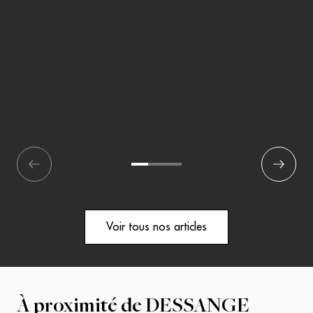
écédent
1
2
3
Suivant
Voir tous nos articles
À proximité de
DESSANGE