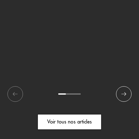
écédent
1
2
3
Suivant
Voir tous nos articles