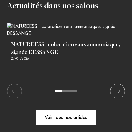
Actualités dans nos salons
NATURDESS : coloration sans ammoniaque,
signée DESSANGE
27/01/2026
écédent
1
2
3
Suivant
Voir tous nos articles