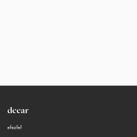
deear
efezfef