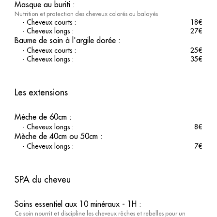
Masque au buriti
:
Nutrition et protection des cheveux colorés ou balayés
-
Cheveux courts
:
18
€
-
Cheveux longs
:
27
€
Baume de soin à l'argile dorée
:
-
Cheveux courts
:
25
€
-
Cheveux longs
:
35
€
Les extensions
Mèche de 60cm
:
-
Cheveux longs
:
8
€
Mèche de 40cm ou 50cm
:
-
Cheveux longs
:
7
€
SPA du cheveu
Soins essentiel aux 10 minéraux - 1H
:
Ce soin nourrit et discipline les cheveux rêches et rebelles pour un