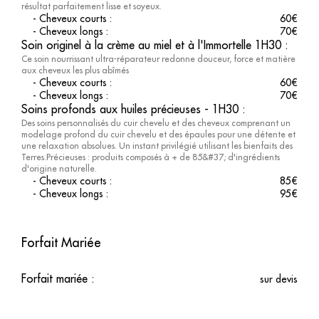
résultat parfaitement lisse et soyeux.
-
Cheveux courts
:
60
€
-
Cheveux longs
:
70
€
Soin originel à la crème au miel et à l'Immortelle 1H30
:
Ce soin nourrissant ultra-réparateur redonne douceur, force et matière
aux cheveux les plus abîmés
-
Cheveux courts
:
60
€
-
Cheveux longs
:
70
€
Soins profonds aux huiles précieuses - 1H30
:
Des soins personnalisés du cuir chevelu et des cheveux comprenant un
modelage profond du cuir chevelu et des épaules pour une détente et
une relaxation absolues. Un instant privilégié utilisant les bienfaits des
Terres.Précieuses : produits composés à + de 85&#37; d'ingrédients
d'origine naturelle.
-
Cheveux courts
:
85
€
-
Cheveux longs
:
95
€
Forfait Mariée
Forfait mariée
:
sur devis