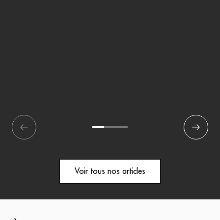
écédent
1
2
3
Suivant
Voir tous nos articles