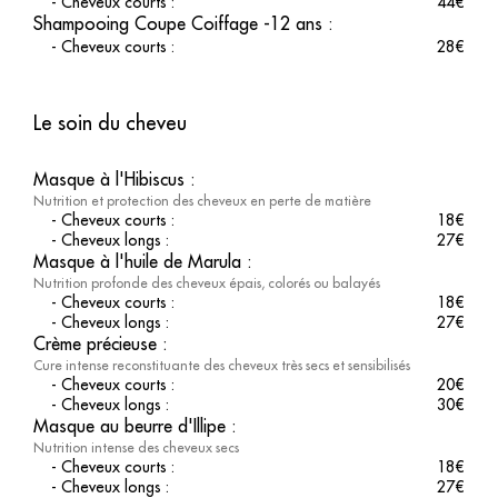
-
Cheveux courts
:
44
€
Shampooing Coupe Coiffage -12 ans
:
-
Cheveux courts
:
28
€
Le soin du cheveu
Masque à l'Hibiscus
:
Nutrition et protection des cheveux en perte de matière
-
Cheveux courts
:
18
€
-
Cheveux longs
:
27
€
Masque à l'huile de Marula
:
Nutrition profonde des cheveux épais, colorés ou balayés
-
Cheveux courts
:
18
€
-
Cheveux longs
:
27
€
Crème précieuse
:
Cure intense reconstituante des cheveux très secs et sensibilisés
-
Cheveux courts
:
20
€
-
Cheveux longs
:
30
€
Masque au beurre d'Illipe
:
Nutrition intense des cheveux secs
-
Cheveux courts
:
18
€
-
Cheveux longs
:
27
€