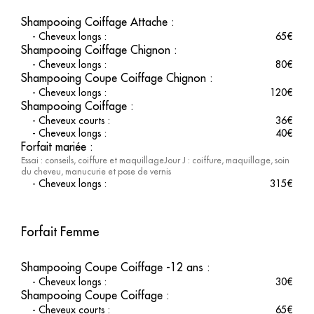
permettra de révéler pleinement la beauté de vos cheveux, que
ce soit pour un look quotidien ou une occasion spéciale.
Shampooing Coiffage Attache
:
-
Cheveux longs
:
65
€
Chignon élégant
Shampooing Coiffage Chignon
:
-
Cheveux longs
:
80
€
Pour celles et ceux qui recherchent une allure sophistiquée,
Shampooing Coupe Coiffage Chignon
:
notre salon propose des
chignons sur mesure
. Que ce soit
-
Cheveux longs
:
120
€
pour un mariage, une soirée ou tout autre événement, nos
Shampooing Coiffage
:
experts sauront créer un chignon élégant et intemporel qui
-
Cheveux courts
:
36
€
complétera parfaitement votre style.
-
Cheveux longs
:
40
€
Forfait mariée
:
Vivez une expérience unique
Essai : conseils, coiffure et maquillageJour J : coiffure, maquillage, soin
du cheveu, manucurie et pose de vernis
Offrez-vous une escapade de beauté inoubliable en savourant
-
Cheveux longs
:
315
€
nos soins de coiffure personnalisés. Laissez notre équipe vous
guider vers la coiffure de vos rêves et ressentez la différence
d'une expertise de haute qualité. Réservez dès maintenant en
Forfait Femme
ligne et venez découvrir une expérience unique et personnalisée
au salon de Porto-Vecchio.
Shampooing Coupe Coiffage -12 ans
:
-
Cheveux longs
:
30
€
Shampooing Coupe Coiffage
:
-
Cheveux courts
:
65
€