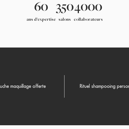
60
350
4000
ans d’expertise
salons
collaborateurs
uche maquillage offerte
Rituel shampooing person