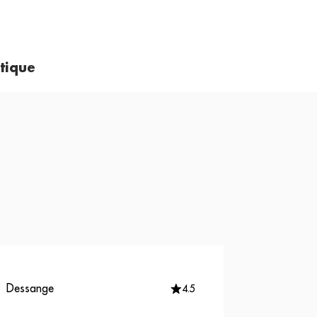
tique
Dessange
4.5