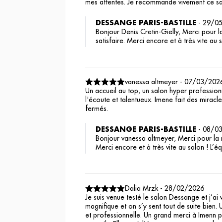
mes attentes. Je recommande vivement ce sa
DESSANGE PARIS-BASTILLE
-
29/0
Bonjour Denis Cretin-Gielly, Merci pour l
satisfaire. Merci encore et à très vite a
vanessa altmeyer
-
07/03/202
Un accueil au top, un salon hyper professio
l'écoute et talentueux. Imene fait des mira
fermés. ️
DESSANGE PARIS-BASTILLE
-
08/0
Bonjour vanessa altmeyer, Merci pour la n
Merci encore et à très vite au salon ! L
Dalia Mrzk
-
28/02/2026
Je suis venue testé le salon Dessange et j’ai
magnifique et on s’y sent tout de suite bien.
et professionnelle. Un grand merci à Imenn p