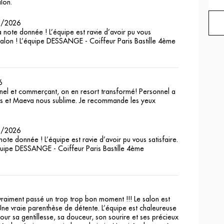
lon.
5/2026
a note donnée ! L’équipe est ravie d’avoir pu vous
u salon ! L’équipe DESSANGE - Coiffeur Paris Bastille 4ème
6
nnel et commerçant, on en resort transformé! Personnel a
cles et Maeva nous sublime. Je recommande les yeux
3/2026
ote donnée ! L’équipe est ravie d’avoir pu vous satisfaire.
’équipe DESSANGE - Coiffeur Paris Bastille 4ème
 vraiment passé un trop trop bon moment !!! Le salon est
 Une vraie parenthèse de détente. L’équipe est chaleureuse
our sa gentillesse, sa douceur, son sourire et ses précieux