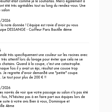
e résultat était comme je le souhaitais. Merci également à
 ont été très agréables tout au long du rendez-vous. Une
e salon
3/2026
la note donnée ! L’équipe est ravie d’avoir pu vous
’équipe DESSANGE - Coiffeur Paris Bastille 4ème
6
ndé très specifiquement une couleur sur les racines avec
 très attentif lors du lavage pour éviter que cela ne se
x chatains. Quand à la coupe, c'est une catastrophe.
que fois il y avait un épi, résultat une couoe trop
ns. Je regrette d'avoir demanðé une "petite" coupe.
.. Le tout pour plus de 200 € !!
3/2026
navrés de voir que votre passage au salon n'a pas été
 fois, N’hésitez pas à en faire part aux équipes lors de
 suite à votre avis Bien à vous, Dominique et
ille 4ème