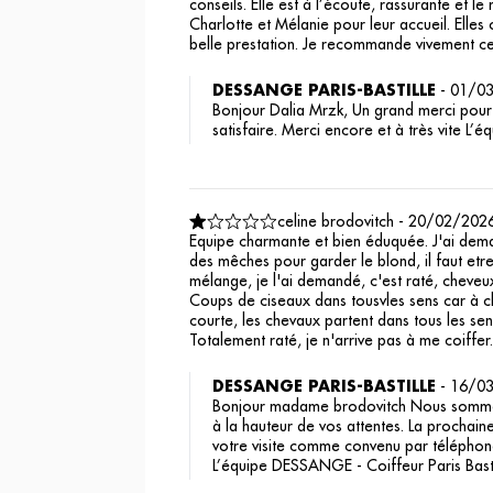
conseils. Elle est à l’écoute, rassurante et l
Charlotte et Mélanie pour leur accueil. Elles
belle prestation. Je recommande vivement c
DESSANGE PARIS-BASTILLE
-
01/0
Bonjour Dalia Mrzk, Un grand merci pour 
satisfaire. Merci encore et à très vite L
celine brodovitch
-
20/02/202
Equipe charmante et bien éduquée. J'ai dema
des mêches pour garder le blond, il faut etre
mélange, je l'ai demandé, c'est raté, cheveu
Coups de ciseaux dans tousvles sens car à cha
courte, les chevaux partent dans tous les se
Totalement raté, je n'arrive pas à me coiffer.
DESSANGE PARIS-BASTILLE
-
16/0
Bonjour madame brodovitch Nous sommes 
à la hauteur de vos attentes. La prochaine
votre visite comme convenu par téléphone
L’équipe DESSANGE - Coiffeur Paris Bast