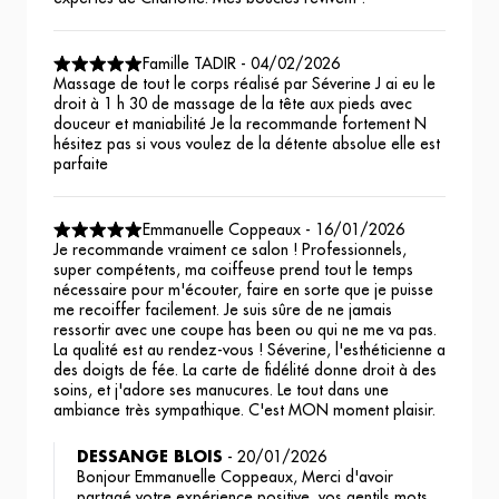
Famille TADIR
-
04/02/2026
Massage de tout le corps réalisé par Séverine J ai eu le
droit à 1 h 30 de massage de la tête aux pieds avec
douceur et maniabilité Je la recommande fortement N
hésitez pas si vous voulez de la détente absolue elle est
parfaite
Emmanuelle Coppeaux
-
16/01/2026
Je recommande vraiment ce salon ! Professionnels,
super compétents, ma coiffeuse prend tout le temps
nécessaire pour m'écouter, faire en sorte que je puisse
me recoiffer facilement. Je suis sûre de ne jamais
ressortir avec une coupe has been ou qui ne me va pas.
La qualité est au rendez-vous ! Séverine, l'esthéticienne a
des doigts de fée. La carte de fidélité donne droit à des
soins, et j'adore ses manucures. Le tout dans une
ambiance très sympathique. C'est MON moment plaisir.
DESSANGE BLOIS
-
20/01/2026
Bonjour Emmanuelle Coppeaux, Merci d'avoir
partagé votre expérience positive, vos gentils mots