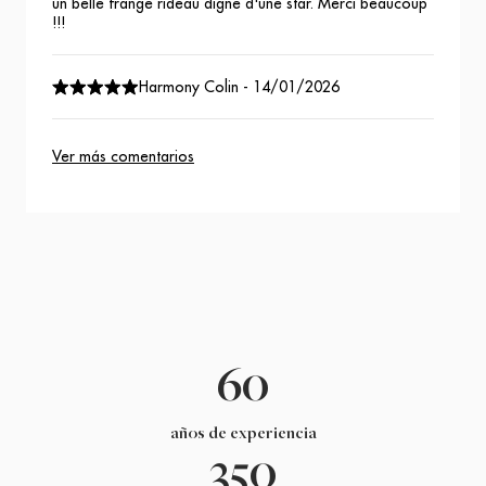
un belle frange rideau digne d'une star. Merci beaucoup
!!!
Harmony Colin
-
14/01/2026
Ver más comentarios
60
años de experiencia
350