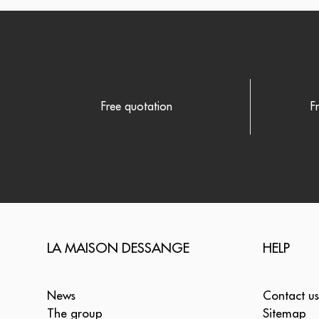
Free quotation
F
LA MAISON DESSANGE
HELP
News
Contact us
The group
Sitemap