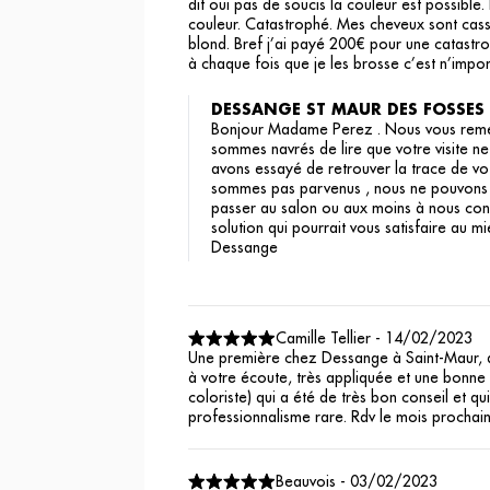
dit oui pas de soucis la couleur est possible.
couleur. Catastrophé. Mes cheveux sont cassé
blond. Bref j’ai payé 200€ pour une catastro
à chaque fois que je les brosse c’est n’import
DESSANGE ST MAUR DES FOSSES
Bonjour Madame Perez . Nous vous remerci
sommes navrés de lire que votre visite ne
avons essayé de retrouver la trace de vo
sommes pas parvenus , nous ne pouvons d
passer au salon ou aux moins à nous cont
solution qui pourrait vous satisfaire au mi
Dessange
Camille Tellier
-
14/02/2023
Une première chez Dessange à Saint-Maur, 
à votre écoute, très appliquée et une bonne
coloriste) qui a été de très bon conseil et qu
professionnalisme rare. Rdv le mois prochain
Beauvois
-
03/02/2023