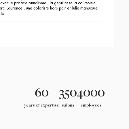
avec le professionnalisme , la gentillesse la courtoisie
rci Laurence , une coloriste hors pair et Julie manucure
ntôt
60
350
4000
years of expertise
salons
employees