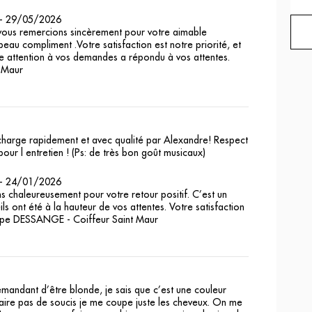
-
29/05/2026
us remercions sincèrement pour votre aimable
au compliment .Votre satisfaction est notre priorité, et
 attention à vos demandes a répondu à vos attentes.
 Maur
charge rapidement et avec qualité par Alexandre! Respect
our l entretien ! (Ps: de très bon goût musicaux)
-
24/01/2026
 chaleureusement pour votre retour positif. C’est un
eils ont été à la hauteur de vos attentes. Votre satisfaction
quipe DESSANGE - Coiffeur Saint Maur
 demandant d’être blonde, je sais que c’est une couleur
e faire pas de soucis je me coupe juste les cheveux. On me