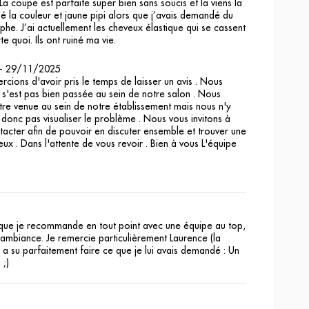
 La coupe est parfaite super bien sans soucis et la viens la
 la couleur et jaune pipi alors que j’avais demandé du
phe. J’ai actuellement les cheveux élastique qui se cassent
e quoi. Ils ont ruiné ma vie.
-
29/11/2025
ons d'avoir pris le temps de laisser un avis . Nous
 s'est pas bien passée au sein de notre salon . Nous
tre venue au sein de notre établissement mais nous n'y
onc pas visualiser le problème . Nous vous invitons à
acter afin de pouvoir en discuter ensemble et trouver une
eux . Dans l'attente de vous revoir . Bien à vous L'équipe
que je recommande en tout point avec une équipe au top,
 ambiance. Je remercie particulièrement Laurence (la
i a su parfaitement faire ce que je lui avais demandé : Un
 ;)