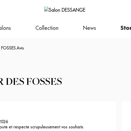
alons
Collection
News
Sto
S FOSSES
.
Avis
 DES FOSSES
2026
oute et respecte scrupuleusement vos souhaits.