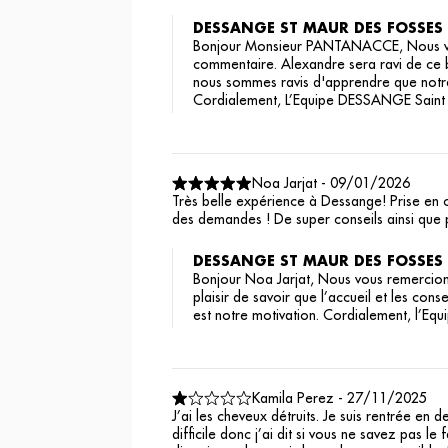
DESSANGE ST MAUR DES FOSSES
Bonjour Monsieur PANTANACCE, Nous vo
commentaire. Alexandre sera ravi de ce be
nous sommes ravis d'apprendre que notre
Cordialement, L’Equipe DESSANGE Saint
Noa Jarjat
-
09/01/2026
Très belle expérience à Dessange! Prise en 
des demandes ! De super conseils ainsi que p
DESSANGE ST MAUR DES FOSSES
Bonjour Noa Jarjat, Nous vous remercions
plaisir de savoir que l’accueil et les cons
est notre motivation. Cordialement, l’E
Kamila Perez
-
27/11/2025
J’ai les cheveux détruits. Je suis rentrée en
difficile donc j’ai dit si vous ne savez pas l