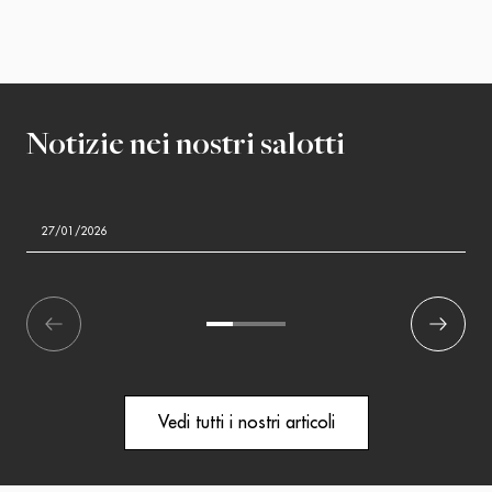
Notizie nei nostri salotti
27/01/2026
écédent
1
2
3
Suivant
Vedi tutti i nostri articoli