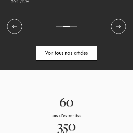
27/01/2026
écédent
1
2
3
Suivant
Voir tous nos articles
60
ans d’expertise
350