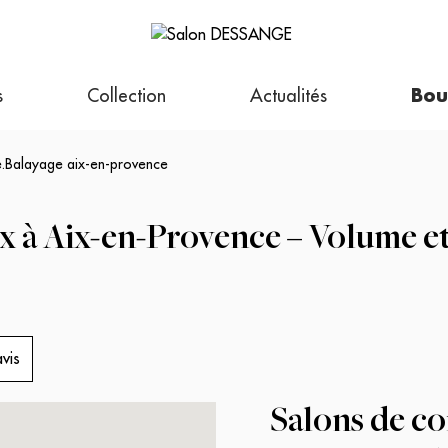
s
Collection
Actualités
Bou
e
.
Balayage aix-en-provence
x à Aix-en-Provence – Volume e
vis
Salons de c