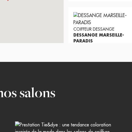
COIFFEUR
DESSANGE
DESSANGE MARSEILLE-
PARADIS
(
534
)
Ouvert jusqu'à 18:30
189, Rue Paradis
13006
MARSEILLE
04.91.37.18.50
Prendre rendez-vous
nos salons
Voir la page du salon