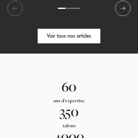
écédent
1
2
3
Suivant
Voir tous nos articles
60
ans d’expertise
350
salons