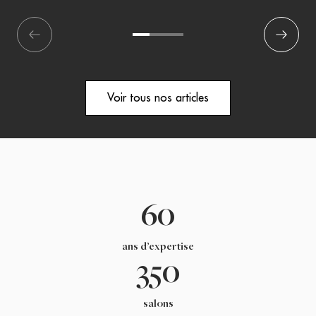
écédent
1
2
3
Suivant
Voir tous nos articles
60
ans d’expertise
350
salons