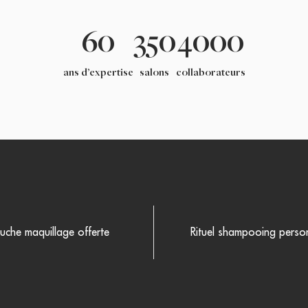
60
350
4000
ans d’expertise
salons
collaborateurs
uche maquillage offerte
Rituel shampooing person