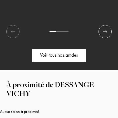
écédent
1
2
3
Suivant
Voir tous nos articles
À proximité de
DESSANGE
VICHY
Aucun salon à proximité.