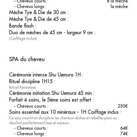
-
Cheveux courts
:
8 la mèche
-
Cheveux longs
:
la mèche
Mèche Tye & Die de 30 cm
:
Mèche Tye & Die de 45 cm
:
Bande flash
:
Duo de mèches de 45 cm - largeur 9 cm
:
(Coiffage inclus)
SPA du cheveu
Cérémonie intense Shu Uemura 1H
:
Rituel discipline 1H15
:
Rituel Kerastase
Cérémonie initiation Shu Uemura 45 min
:
Forfait 4 soins, le 5ème soins est offert
:
-
Cheveux courts
:
250
€
Soins essentiel aux 10 minéraux - 1H Coiffage inclus
:
Ce soin nourrit et discipline les cheveux rêches et rebelles pour un
résultat parfaitement lisse et soyeux.
-
Cheveux courts
:
64
€
-
Cheveux longs
:
74
€