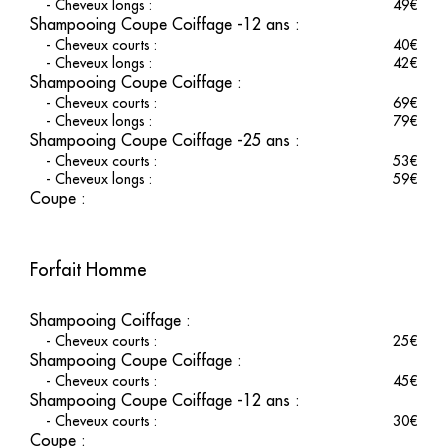
-
Cheveux longs
:
49
€
des cheveux brillants et soyeux. Relâchez-vous entre les mains
Shampooing Coupe Coiffage -12 ans
:
expertes de notre équipe, pour une expérience sensorielle
-
Cheveux courts
:
40
€
inoubliable et un cuir chevelu en pleine santé. Plus de détails sur
-
Cheveux longs
:
42
€
notre prestation de spa cheveu se trouvent sur notre site :
spa
Shampooing Coupe Coiffage
:
cheveux japonais
.
-
Cheveux courts
:
69
€
Une expérience unique à
-
Cheveux longs
:
79
€
Shampooing Coupe Coiffage -25 ans
:
chaque visite
-
Cheveux courts
:
53
€
-
Cheveux longs
:
59
€
Venez découvrir l’art de la coiffure dans un cadre qui célèbre la
Coupe
:
beauté et l’expertise. Chaque rendez-vous est une opportunité
de vivre une expérience sur-mesure et de repartir avec le
sourire. N’attendez plus pour réserver votre moment
d’exception en ligne ou rendre visite à notre salon, l’unique
Forfait Homme
destination pour des soins capillaires de qualité à Vichy.
Shampooing Coiffage
:
-
Cheveux courts
:
25
€
Shampooing Coupe Coiffage
:
-
Cheveux courts
:
45
€
Shampooing Coupe Coiffage -12 ans
:
-
Cheveux courts
:
30
€
Coupe
: