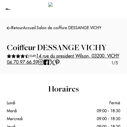
Retour
Accueil
.
Salon de coiffure DESSANGE VICHY
Coiffeur
DESSANGE VICHY
14 rue du president Wilson
,
03200
,
VICHY
(
349
)
04.70.97.66.59
1
/
5
Suivant
Précédent
Horaires
Lundi
Fermé
Mardi
09:00 - 18:30
Mercredi
09:00 - 18:30
Jeudi
09:00 - 18:30