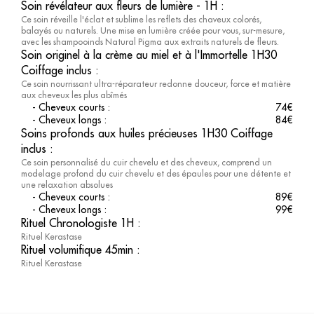
Soin révélateur aux fleurs de lumière - 1H
:
Ce soin réveille l'éclat et sublime les reflets des chaveux colorés,
balayés ou naturels. Une mise en lumière créée pour vous, sur-mesure,
avec les shampooinds Natural Pigma aux extraits naturels de fleurs.
Soin originel à la crème au miel et à l'Immortelle 1H30
Coiffage inclus
:
Ce soin nourrissant ultra-réparateur redonne douceur, force et matière
aux cheveux les plus abîmés
-
Cheveux courts
:
74
€
-
Cheveux longs
:
84
€
Soins profonds aux huiles précieuses 1H30 Coiffage
inclus
:
Ce soin personnalisé du cuir chevelu et des cheveux, comprend un
modelage profond du cuir chevelu et des épaules pour une détente et
une relaxation absolues
-
Cheveux courts
:
89
€
-
Cheveux longs
:
99
€
Rituel Chronologiste 1H
:
Rituel Kerastase
Rituel volumifique 45min
:
Rituel Kerastase