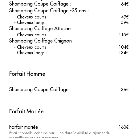
Shampoing Coupe Coiffage
:
64
€
assurons une coiffure impeccable et durable.
Shampoing Coupe Coiffage -25 ans
:
Vivez une expérience unique
-
Cheveux courts
:
49
€
-
Cheveux longs
:
59
€
Offrez-vous une
Shampoing Coiffage Attache
expérience client exceptionnelle
:
en
prenant rendez-vous dès maintenant pour découvrir les
-
Cheveux courts
:
115
€
prestations sur-mesure de notre salon. Venez nous rendre visite
Shampoing Coiffage Chignon
:
à
Douai
pour profiter d'un moment unique de détente et de
-
Cheveux courts
:
104
€
beauté, où chaque détail est pensé pour vous. Réservez en ligne
-
Cheveux longs
:
134
€
et laissez-vous choyer par notre équipe passionnée et à
l'écoute.
Forfait Homme
Shampoing Coupe Coiffage
:
36
€
Forfait Mariée
Forfait mariée
:
160
€
Essai : conseils, coiffureJour J : coiffurePossibilité d'ajouter du