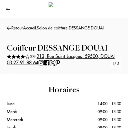
Retour
Accueil
.
Salon de coiffure DESSANGE DOUAI
Coiffeur
DESSANGE DOUAI
213, Rue Saint Jacques
,
59500
,
DOUAI
(
256
)
03.27.91.88.64
1
/
3
Suivant
Précédent
Horaires
Lundi
14:00 - 18:30
Mardi
09:00 - 18:30
Mercredi
09:00 - 18:30
Jeudi
09:00 - 18:30