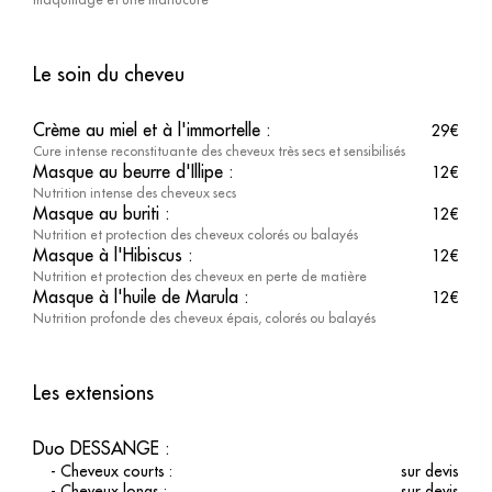
maquillage et une manucure
Le soin du cheveu
Crème au miel et à l'immortelle
:
29
€
Cure intense reconstituante des cheveux très secs et sensibilisés
Masque au beurre d'Illipe
:
12
€
Nutrition intense des cheveux secs
Masque au buriti
:
12
€
Nutrition et protection des cheveux colorés ou balayés
Masque à l'Hibiscus
:
12
€
Nutrition et protection des cheveux en perte de matière
Masque à l'huile de Marula
:
12
€
Nutrition profonde des cheveux épais, colorés ou balayés
Les extensions
Duo DESSANGE
:
-
Cheveux courts
:
sur devis
-
Cheveux longs
:
sur devis