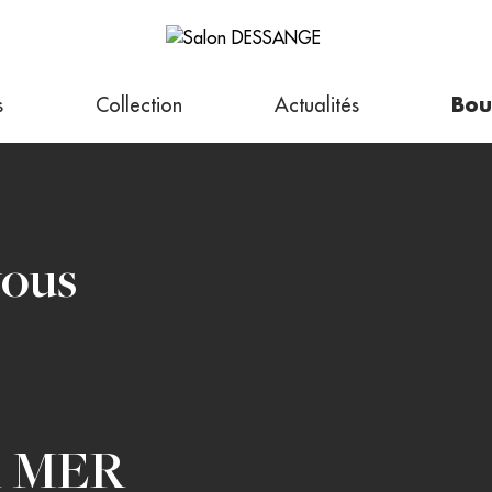
s
Collection
Actualités
Bou
vous
R MER