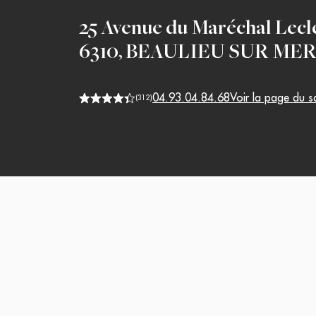
25 Avenue du Maréchal Lecl
6310
,
BEAULIEU SUR ME
04.93.04.84.68
Voir la page du s
(
312
)