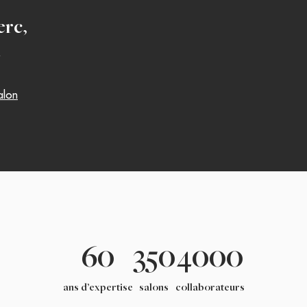
erc
,
R
alon
60
350
4000
ans d’expertise
salons
collaborateurs