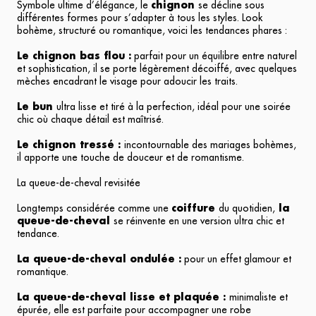
Symbole ultime d’élégance, le
chignon
se décline sous
différentes formes pour s’adapter à tous les styles. Look
bohème, structuré ou romantique, voici les tendances phares :
Le chignon bas flou :
parfait pour un équilibre entre naturel
et sophistication, il se porte légèrement décoiffé, avec quelques
mèches encadrant le visage pour adoucir les traits.
Le bun
ultra lisse et tiré à la perfection, idéal pour une soirée
chic où chaque détail est maîtrisé.
Le chignon tressé :
incontournable des mariages bohèmes,
il apporte une touche de douceur et de romantisme.
La queue-de-cheval revisitée
Longtemps considérée comme une
coiffure
du quotidien,
la
queue-de-cheval
se réinvente en une version ultra chic et
tendance.
La queue-de-cheval ondulée :
pour un effet glamour et
romantique.
La queue-de-cheval lisse et plaquée :
minimaliste et
épurée, elle est parfaite pour accompagner une robe