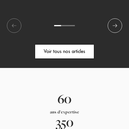
écédent
1
2
3
Suivant
Voir tous nos articles
60
ans d’expertise
350