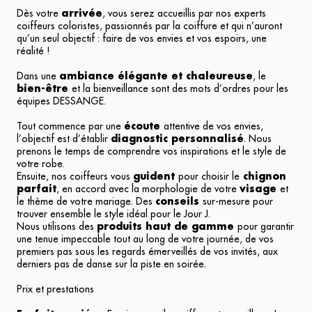
Dès votre
arrivée
, vous serez accueillis par nos experts
coiffeurs coloristes, passionnés par la coiffure et qui n’auront
qu’un seul objectif : faire de vos envies et vos espoirs, une
réalité !
Dans une
ambiance élégante et chaleureuse
, le
bien-être
et la bienveillance sont des mots d’ordres pour les
équipes DESSANGE.
Tout commence par une
écoute
attentive de vos envies,
l’objectif est d’établir
diagnostic personnalisé
. Nous
prenons le temps de comprendre vos inspirations et le style de
votre robe.
Ensuite, nos coiffeurs vous
guident
pour choisir le
chignon
parfait
, en accord avec la morphologie de votre
visage
et
le thème de votre mariage. Des
conseils
sur-mesure pour
trouver ensemble le style idéal pour le Jour J.
Nous utilisons des
produits haut de gamme
pour garantir
une tenue impeccable tout au long de votre journée, de vos
premiers pas sous les regards émerveillés de vos invités, aux
derniers pas de danse sur la piste en soirée.
Prix et prestations