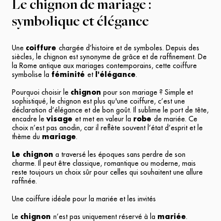
Le chignon de mariage :
symbolique et élégance
Une
coiffure
chargée d’histoire et de symboles. Depuis des
siècles, le chignon est synonyme de grâce et de raffinement. De
la Rome antique aux mariages contemporains, cette coiffure
symbolise la
féminité
et
l'élégance
.
Pourquoi choisir le
chignon
pour son mariage ? Simple et
sophistiqué, le chignon est plus qu'une coiffure, c’est une
déclaration d’élégance et de bon goût. Il sublime le port de tête,
encadre le
visage
et met en valeur la
robe
de mariée. Ce
choix n’est pas anodin, car il reflète souvent l’état d’esprit et le
thème du
mariage
.
Le chignon
a traversé les époques sans perdre de son
charme. Il peut être classique, romantique ou moderne, mais
reste toujours un choix sûr pour celles qui souhaitent une allure
raffinée.
Une coiffure idéale pour la mariée et les invités
Le
chignon
n’est pas uniquement réservé à la
mariée
.