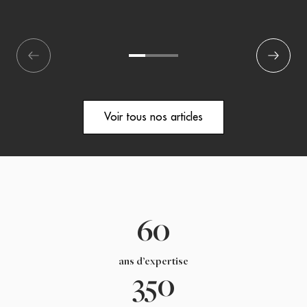
écédent
1
2
3
Suivant
Voir tous nos articles
60
ans d’expertise
350