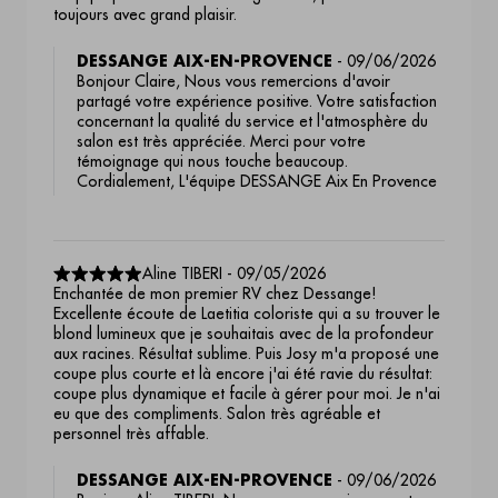
toujours avec grand plaisir.
DESSANGE AIX-EN-PROVENCE
-
09/06/2026
Bonjour Claire, Nous vous remercions d'avoir
partagé votre expérience positive. Votre satisfaction
concernant la qualité du service et l'atmosphère du
salon est très appréciée. Merci pour votre
témoignage qui nous touche beaucoup.
Cordialement, L'équipe DESSANGE Aix En Provence
Aline TIBERI
-
09/05/2026
Enchantée de mon premier RV chez Dessange!
Excellente écoute de Laetitia coloriste qui a su trouver le
blond lumineux que je souhaitais avec de la profondeur
aux racines. Résultat sublime. Puis Josy m'a proposé une
coupe plus courte et là encore j'ai été ravie du résultat:
coupe plus dynamique et facile à gérer pour moi. Je n'ai
eu que des compliments. Salon très agréable et
personnel très affable.
DESSANGE AIX-EN-PROVENCE
-
09/06/2026