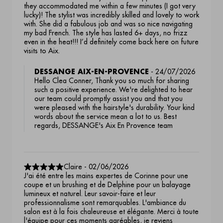
they accommodated me within a few minutes (I got very
lucky)! The stylist was incredibly skilled and lovely to work
with. She did a fabulous job and was so nice navigating
my bad French. The style has lasted 6+ days, no frizz
even in the heat!!! I’d definitely come back here on future
visits to Aix.
DESSANGE AIX-EN-PROVENCE
-
24/07/2026
Hello Clea Conner, Thank you so much for sharing
such a positive experience. We're delighted to hear
our team could promptly assist you and that you
were pleased with the hairstyle's durability. Your kind
words about the service mean a lot to us. Best
regards, DESSANGE's Aix En Provence team
Claire
-
02/06/2026
J'ai été entre les mains expertes de Corinne pour une
coupe et un brushing et de Delphine pour un balayage
lumineux et naturel. Leur savoir-faire et leur
professionnalisme sont remarquables. L'ambiance du
salon est à la fois chaleureuse et élégante. Merci à toute
l'équipe pour ces moments agréables, je reviens