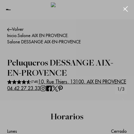
Ferm
Volver
Inicio
.
Salone AIX EN PROVENCE
.
Salone DESSANGE AIX-EN-PROVENCE
Peluqueros
DESSANGE AIX-
EN-PROVENCE
10, Rue Thiers
,
13100
,
AIX EN PROVENCE
(
748
)
04.42.27.23.33
1
/
3
Suivant
Précédent
Horarios
Lunes
Cerrado