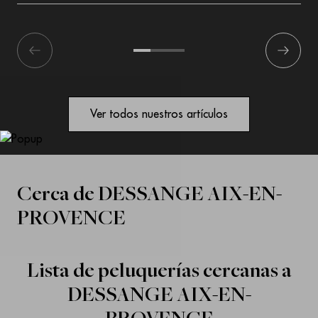
écédent
1
2
3
Suivant
Ver todos nuestros artículos
Cerca de
DESSANGE AIX-EN-
PROVENCE
Lista de peluquerías cercanas a
DESSANGE AIX-EN-