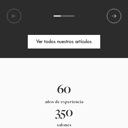
écédent
1
2
3
Suivant
Ver todos nuestros artículos
60
años de experiencia
350
salones