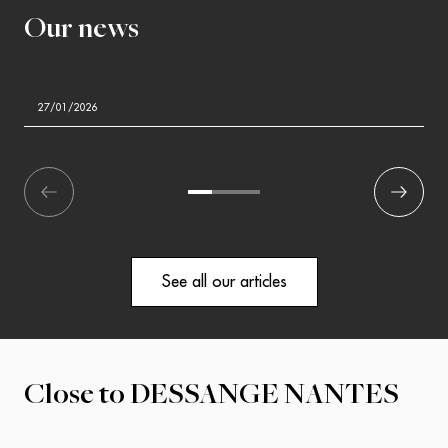
Our news
27/01/2026
écédent
1
2
3
Suivant
See all our articles
Close to
DESSANGE NANTES