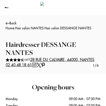
Back
Home
.
Hair salon NANTES
.
Hair salon DESSANGE NANTES
Hairdresser
DESSANGE
NANTES
28 RUE DU CALVAIRE
,
44000
,
NANTES
(
457
)
02.40.48.18.61
1
/
6
Suivant
Précédent
Opening hours
Monday
09:00 AM - 07:00 PM
Tuesday
09:00 AM - 07:00 PM